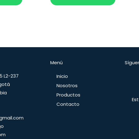
Menú
Sígue
5 L2-237
Inicio
gotá
Nosotros
bia
Productos
Est
Contacto
@gmail.com
go
0pm