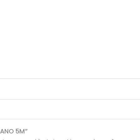
cantidad
PLANO 5M”