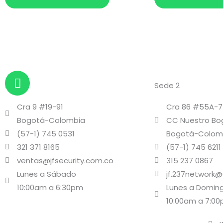
W
Sede 1
h
Sede 2
a
Cra 9 #19-91
Cra 86 #55A-7
t
Bogotá-Colombia
CC Nuestro Bo
s
(57-1) 745 0531
Bogotá-Colom
a
321 371 8165
(57-1) 745 6211
p
p
ventas@jfsecurity.com.co
315 237 0867
Lunes a Sábado
jf.237network
10:00am a 6:30pm
Lunes a Domin
10:00am a 7:0